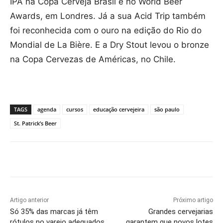
IPA na Copa Cerveja Brasil e no World Beer
Awards, em Londres. Já a sua Acid Trip também
foi reconhecida com o ouro na edição do Rio do
Mondial de La Bière. E a Dry Stout levou o bronze
na Copa Cervezas de Américas, no Chile.
TAGS
agenda
cursos
educação cervejeira
são paulo
St. Patrick’s Beer
Artigo anterior
Próximo artigo
Só 35% das marcas já têm
Grandes cervejarias
rótulos no varejo adequados
garantem que novos lotes