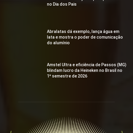
no Dia dos Pais
Abralatas dá exemplo, lança água em
lata e mostra o poder de comunicação
do alumínio
Amstel Ultra e eficiência de Passos (MG)
blindam lucro da Heineken no Brasil no
1º semestre de 2026