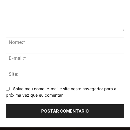
Comentário:
No
E-
mai
Sit
Salve meu nome, e-mail e site neste navegador para a
próxima vez que eu comentar.