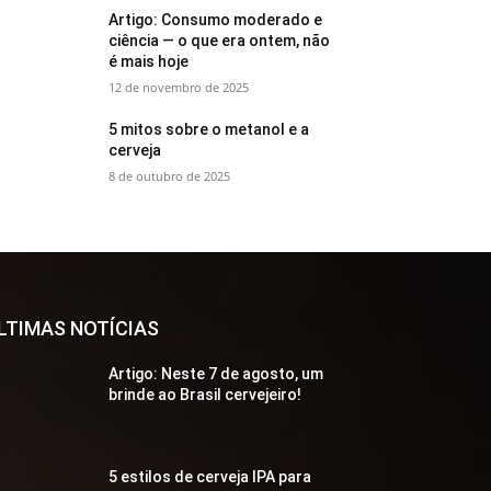
Artigo: Consumo moderado e
ciência — o que era ontem, não
é mais hoje
12 de novembro de 2025
5 mitos sobre o metanol e a
cerveja
8 de outubro de 2025
LTIMAS NOTÍCIAS
Artigo: Neste 7 de agosto, um
brinde ao Brasil cervejeiro!
5 estilos de cerveja IPA para