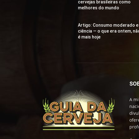
cervejas brasileiras como
melhores do mundo
Artigo: Consumo moderado e
ciência — o que era ontem, nã
é mais hoje
SO
A mi
naci
divu
ofer
prof