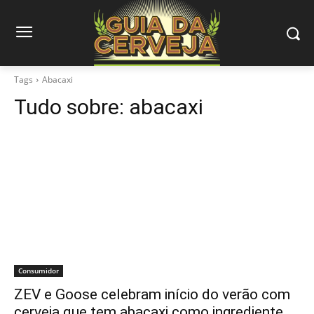
Tags
Abacaxi
Tudo sobre:
abacaxi
Consumidor
ZEV e Goose celebram início do verão com
cerveja que tem abacaxi como ingrediente