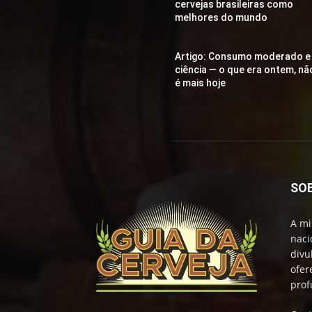
cervejas brasileiras como
melhores do mundo
Artigo: Consumo moderado e
ciência — o que era ontem, nã
é mais hoje
SO
A mi
naci
divu
ofer
prof