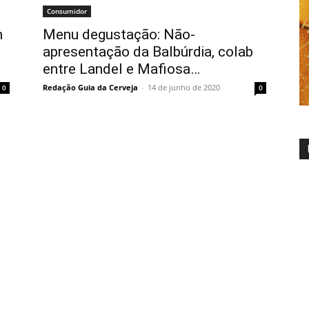
Consumidor
m
Menu degustação: Não-
apresentação da Balbúrdia, colab
entre Landel e Mafiosa…
Redação Guia da Cerveja
-
14 de junho de 2020
0
0