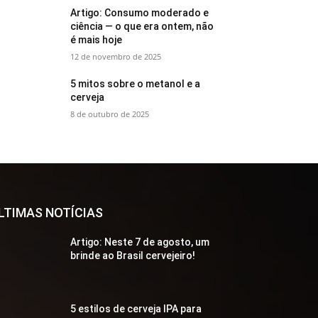
Artigo: Consumo moderado e
ciência — o que era ontem, não
é mais hoje
12 de novembro de 2025
5 mitos sobre o metanol e a
cerveja
8 de outubro de 2025
LTIMAS NOTÍCIAS
Artigo: Neste 7 de agosto, um
brinde ao Brasil cervejeiro!
5 estilos de cerveja IPA para