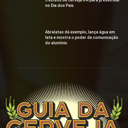
5 estilos de cerveja IPA para presentear
no Dia dos Pais
Abralatas dá exemplo, lança água em
lata e mostra o poder de comunicação
do alumínio