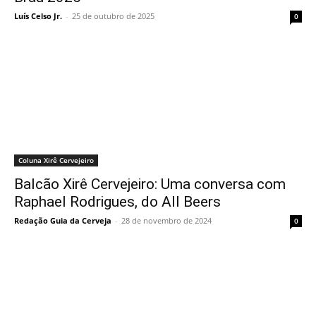
Luís Celso Jr.
-
25 de outubro de 2025
0
Coluna Xirê Cervejeiro
Balcão Xirê Cervejeiro: Uma conversa com
Raphael Rodrigues, do All Beers
Redação Guia da Cerveja
-
28 de novembro de 2024
0