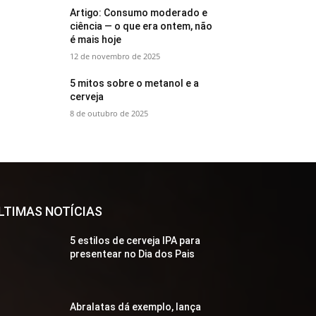
Artigo: Consumo moderado e
ciência — o que era ontem, não
é mais hoje
12 de novembro de 2025
5 mitos sobre o metanol e a
cerveja
8 de outubro de 2025
LTIMAS NOTÍCIAS
5 estilos de cerveja IPA para
presentear no Dia dos Pais
Abralatas dá exemplo, lança