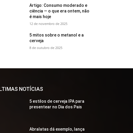
Artigo: Consumo moderado e
ciência — o que era ontem, não
é mais hoje
12 de novembro de 2025
5 mitos sobre o metanol e a
cerveja
8 de outubro de 2025
LTIMAS NOTÍCIAS
5 estilos de cerveja IPA para
presentear no Dia dos Pais
Abralatas dá exemplo, lança