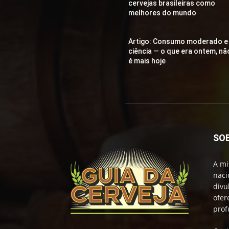
cervejas brasileiras como
melhores do mundo
Artigo: Consumo moderado e
ciência — o que era ontem, nã
é mais hoje
SO
A mi
naci
divu
ofer
prof