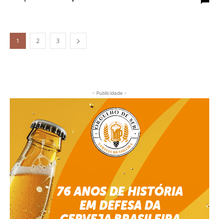
1
2
3
- Publicidade -