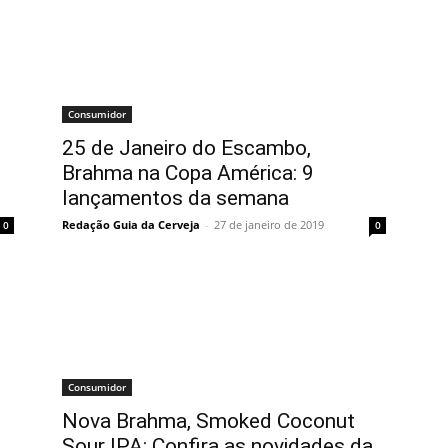
Consumidor
25 de Janeiro do Escambo,
Brahma na Copa América: 9
lançamentos da semana
Redação Guia da Cerveja
-
27 de janeiro de 2019
0
0
Consumidor
Nova Brahma, Smoked Coconut
Sour IPA: Confira as novidades da