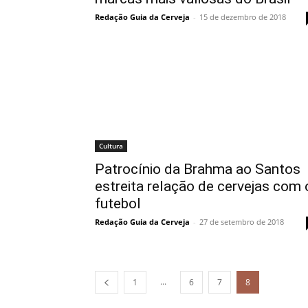
Redação Guia da Cerveja
-
15 de dezembro de 2018
Cultura
Patrocínio da Brahma ao Santos
estreita relação de cervejas com 
futebol
Redação Guia da Cerveja
-
27 de setembro de 2018
...
1
6
7
8