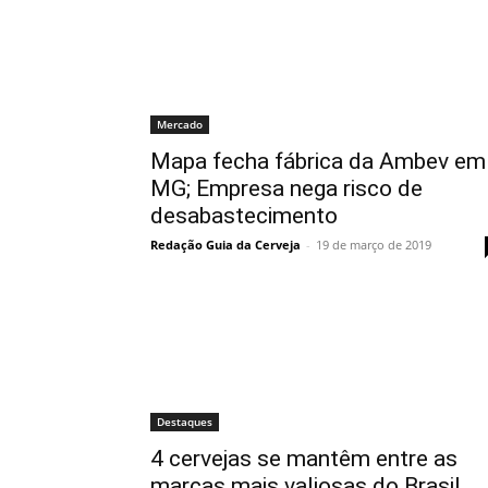
Mercado
Mapa fecha fábrica da Ambev em
MG; Empresa nega risco de
desabastecimento
Redação Guia da Cerveja
-
19 de março de 2019
Destaques
4 cervejas se mantêm entre as
marcas mais valiosas do Brasil