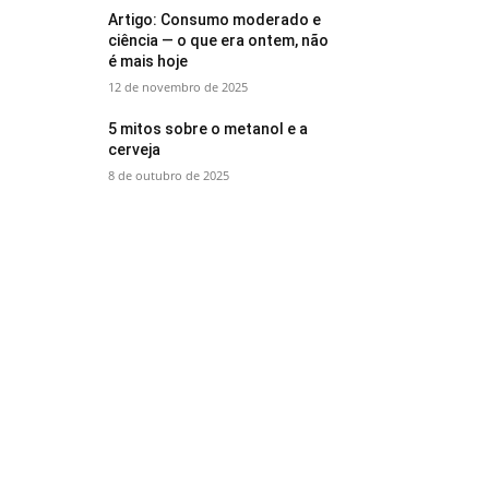
Artigo: Consumo moderado e
ciência — o que era ontem, não
é mais hoje
12 de novembro de 2025
5 mitos sobre o metanol e a
cerveja
8 de outubro de 2025