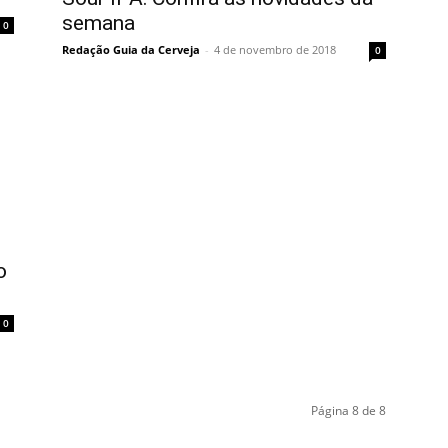
semana
0
Redação Guia da Cerveja
-
4 de novembro de 2018
0
o
0
Página 8 de 8