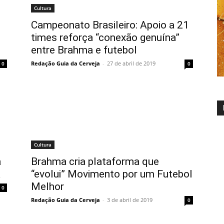
Cultura
Campeonato Brasileiro: Apoio a 21
times reforça “conexão genuína”
entre Brahma e futebol
Redação Guia da Cerveja
-
27 de abril de 2019
0
0
Cultura
a
Brahma cria plataforma que
a
“evolui” Movimento por um Futebol
Melhor
0
Redação Guia da Cerveja
-
3 de abril de 2019
0