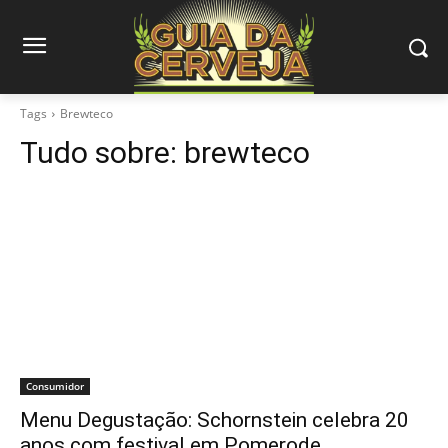
Tags
Brewteco
Tudo sobre:
brewteco
Consumidor
Menu Degustação: Schornstein celebra 20
anos com festival em Pomerode