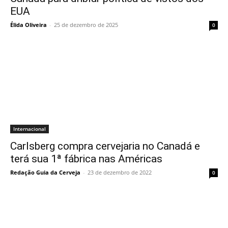
EUA
Élida Oliveira
-
25 de dezembro de 2025
0
Internacional
Carlsberg compra cervejaria no Canadá e
terá sua 1ª fábrica nas Américas
Redação Guia da Cerveja
-
23 de dezembro de 2022
0