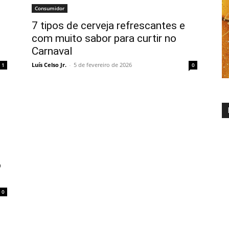
Consumidor
7 tipos de cerveja refrescantes e
com muito sabor para curtir no
Carnaval
Luís Celso Jr.
-
5 de fevereiro de 2026
1
0
o
0