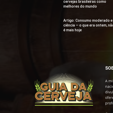
cervejas brasileiras como
melhores do mundo
Artigo: Consumo moderado e
ciência — o que era ontem, nã
é mais hoje
SO
A mi
naci
divu
ofer
prof