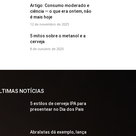
Artigo: Consumo moderado e
ciência — o que era ontem, não
é mais hoje
12 de novembro de 2025
5 mitos sobre o metanol e a
cerveja
8 de outubro de 2025
LTIMAS NOTÍCIAS
5 estilos de cerveja IPA para
presentear no Dia dos Pais
Abralatas dá exemplo, lança