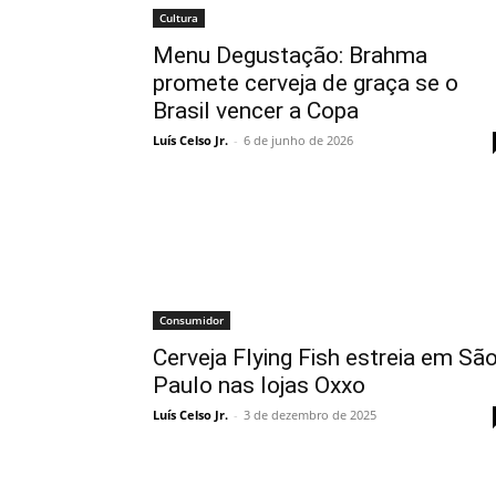
Cultura
Menu Degustação: Brahma
promete cerveja de graça se o
Brasil vencer a Copa
Luís Celso Jr.
-
6 de junho de 2026
Consumidor
Cerveja Flying Fish estreia em Sã
Paulo nas lojas Oxxo
Luís Celso Jr.
-
3 de dezembro de 2025