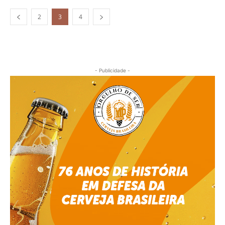
2
3
4
- Publicidade -