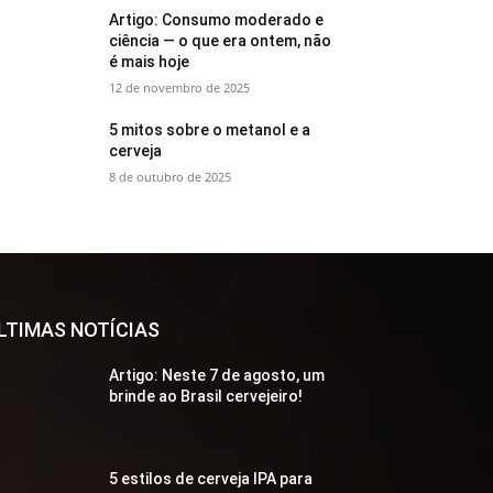
Artigo: Consumo moderado e
ciência — o que era ontem, não
é mais hoje
12 de novembro de 2025
5 mitos sobre o metanol e a
cerveja
8 de outubro de 2025
LTIMAS NOTÍCIAS
Artigo: Neste 7 de agosto, um
brinde ao Brasil cervejeiro!
5 estilos de cerveja IPA para