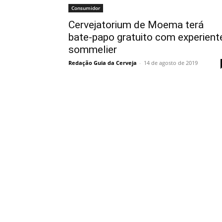
Consumidor
Cervejatorium de Moema terá
bate-papo gratuito com experient
sommelier
Redação Guia da Cerveja
-
14 de agosto de 2019