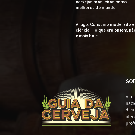
cervejas brasileiras como
melhores do mundo
Artigo: Consumo moderado e
ciência — o que era ontem, nã
é mais hoje
SO
A mi
naci
divu
ofer
prof