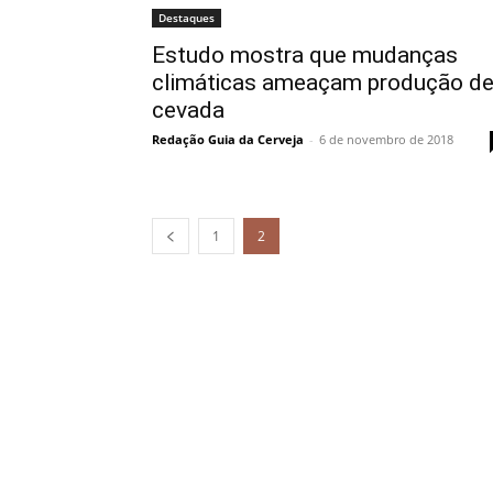
Destaques
Estudo mostra que mudanças
climáticas ameaçam produção d
cevada
Redação Guia da Cerveja
-
6 de novembro de 2018
1
2