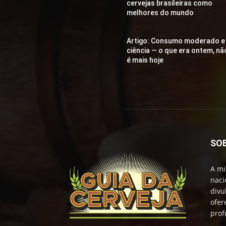
cervejas brasileiras como
melhores do mundo
Artigo: Consumo moderado e
ciência — o que era ontem, nã
é mais hoje
SO
A mi
naci
divu
ofer
prof