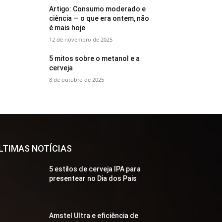
Artigo: Consumo moderado e
ciência — o que era ontem, não
é mais hoje
12 de novembro de 2025
5 mitos sobre o metanol e a
cerveja
8 de outubro de 2025
LTIMAS NOTÍCIAS
5 estilos de cerveja IPA para
presentear no Dia dos Pais
Amstel Ultra e eficiência de