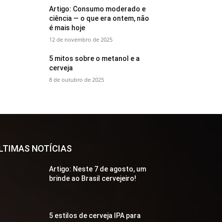
Artigo: Consumo moderado e
ciência — o que era ontem, não
é mais hoje
12 de novembro de 2025
5 mitos sobre o metanol e a
cerveja
8 de outubro de 2025
LTIMAS NOTÍCIAS
Artigo: Neste 7 de agosto, um
brinde ao Brasil cervejeiro!
5 estilos de cerveja IPA para