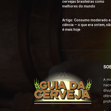
cervejas brasileiras como
melhores do mundo
Artigo: Consumo moderado e
ciência — o que era ontem, nã
é mais hoje
SO
A mi
naci
divu
ofer
prof