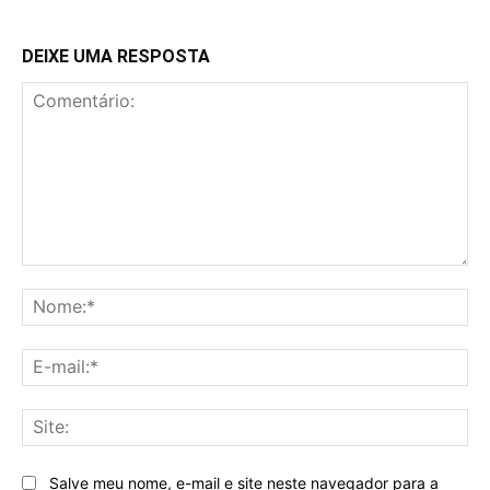
DEIXE UMA RESPOSTA
Comentário:
No
E-
mai
Sit
Salve meu nome, e-mail e site neste navegador para a