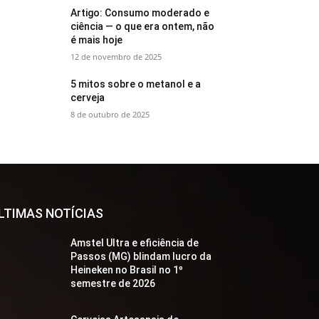
Artigo: Consumo moderado e
ciência — o que era ontem, não
é mais hoje
12 de novembro de 2025
5 mitos sobre o metanol e a
cerveja
8 de outubro de 2025
LTIMAS NOTÍCIAS
Amstel Ultra e eficiência de
Passos (MG) blindam lucro da
Heineken no Brasil no 1º
semestre de 2026