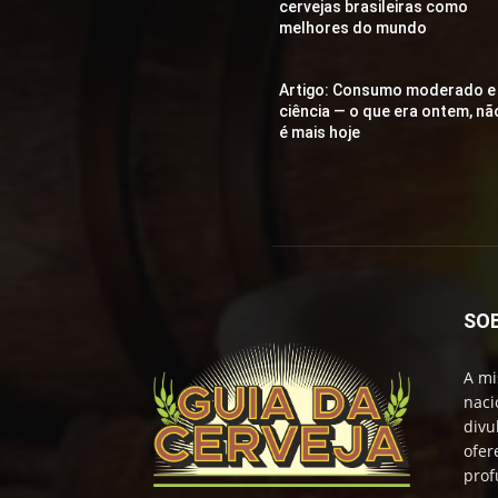
cervejas brasileiras como
melhores do mundo
Artigo: Consumo moderado e
ciência — o que era ontem, nã
é mais hoje
SO
A mi
naci
divu
ofer
prof