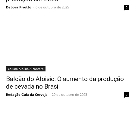
Debora Pivotto
-
6 de outubro de 2025
0
Coluna Aloisio Alcantara
Balcão do Aloisio: O aumento da produção
de cevada no Brasil
Redação Guia da Cerveja
-
29 de outubro de 2023
0