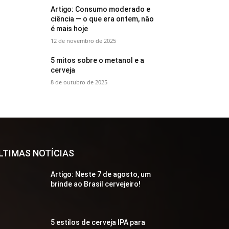
Artigo: Consumo moderado e
ciência — o que era ontem, não
é mais hoje
12 de novembro de 2025
5 mitos sobre o metanol e a
cerveja
8 de outubro de 2025
LTIMAS NOTÍCIAS
Artigo: Neste 7 de agosto, um
brinde ao Brasil cervejeiro!
5 estilos de cerveja IPA para