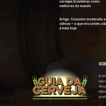
cervejas brasileiras como
melhores do mundo
Artigo: Consumo moderado e
ciência — o que era ontem, nã
é mais hoje
SO
A mi
naci
divu
ofer
prof