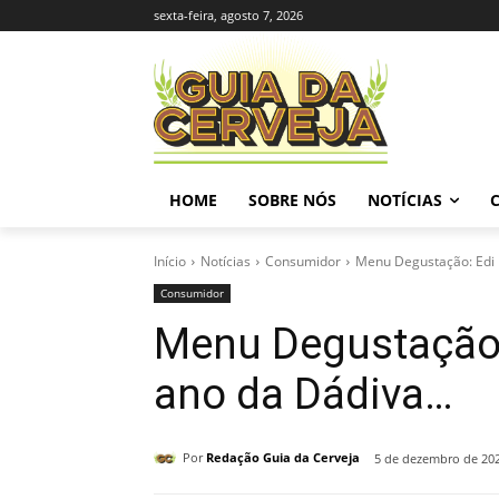
sexta-feira, agosto 7, 2026
HOME
SOBRE NÓS
NOTÍCIAS
Início
Notícias
Consumidor
Menu Degustação: Edi R
Consumidor
Menu Degustação:
ano da Dádiva…
Por
Redação Guia da Cerveja
5 de dezembro de 20