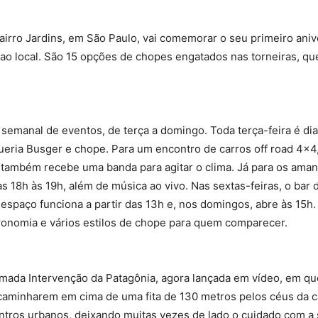
irro Jardins, em São Paulo, vai comemorar o seu primeiro anive
 local. São 15 opções de chopes engatados nas torneiras, que
emanal de eventos, de terça a domingo. Toda terça-feira é dia
eria Busger e chope. Para um encontro de carros off road 4×4
 também recebe uma banda para agitar o clima. Já para os amant
s 18h às 19h, além de música ao vivo. Nas sextas-feiras, o bar
 espaço funciona a partir das 13h e, nos domingos, abre às 15h.
tronomia e vários estilos de chope para quem comparecer.
mada Intervenção da Patagônia, agora lançada em vídeo, em que
aminharem em cima de uma fita de 130 metros pelos céus da capi
entros urbanos, deixando muitas vezes de lado o cuidado com 