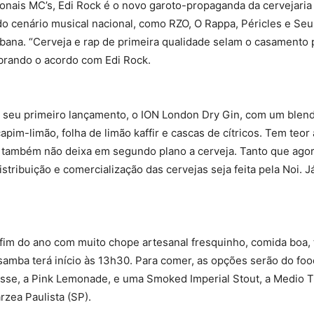
nais MC’s, Edi Rock é o novo garoto-propaganda da cervejari
do cenário musical nacional, como RZO, O Rappa, Péricles e Seu
bana. “Cerveja e rap de primeira qualidade selam o casamento p
ebrando o acordo com Edi Rock.
 seu primeiro lançamento, o ION London Dry Gin, com um blen
 capim-limão, folha de limão kaffir e cascas de cítricos. Tem teo
 também não deixa em segundo plano a cerveja. Tanto que agor
stribuição e comercialização das cervejas seja feita pela Noi. J
 fim do ano com muito chope artesanal fresquinho, comida boa, 
 samba terá início às 13h30. Para comer, as opções serão do food
isse, a Pink Lemonade, e uma Smoked Imperial Stout, a Medio 
rzea Paulista (SP).