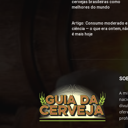
cervejas brasileiras como
melhores do mundo
Artigo: Consumo moderado e
ciência — o que era ontem, nã
é mais hoje
SO
A mi
naci
divu
ofer
prof