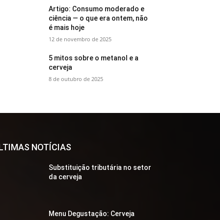
Artigo: Consumo moderado e
ciência — o que era ontem, não
é mais hoje
12 de novembro de 2025
5 mitos sobre o metanol e a
cerveja
8 de outubro de 2025
LTIMAS NOTÍCIAS
Substituição tributária no setor
da cerveja
Menu Degustação: Cerveja