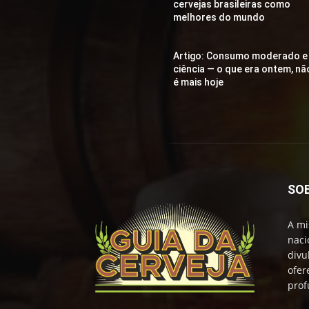
cervejas brasileiras como
melhores do mundo
Artigo: Consumo moderado e
ciência — o que era ontem, nã
é mais hoje
SO
A mi
naci
divu
ofer
prof