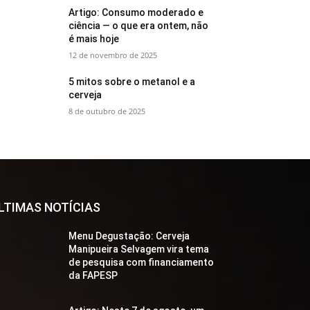
Artigo: Consumo moderado e
ciência — o que era ontem, não
é mais hoje
12 de novembro de 2025
5 mitos sobre o metanol e a
cerveja
8 de outubro de 2025
LTIMAS NOTÍCIAS
Menu Degustação: Cerveja
Manipueira Selvagem vira tema
de pesquisa com financiamento
da FAPESP