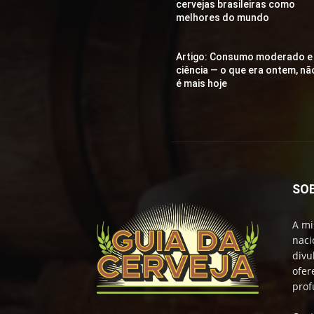
cervejas brasileiras como
melhores do mundo
Artigo: Consumo moderado e
ciência — o que era ontem, nã
é mais hoje
SO
A mi
naci
divu
ofer
prof