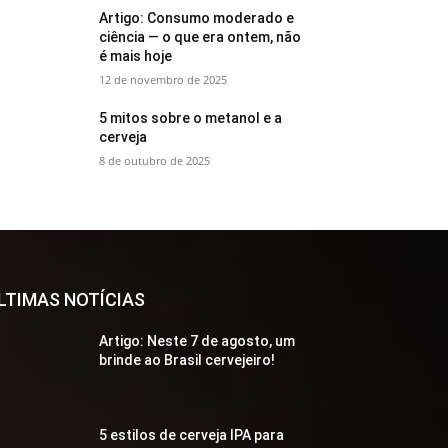
Artigo: Consumo moderado e
ciência — o que era ontem, não
é mais hoje
12 de novembro de 2025
5 mitos sobre o metanol e a
cerveja
8 de outubro de 2025
LTIMAS NOTÍCIAS
Artigo: Neste 7 de agosto, um
brinde ao Brasil cervejeiro!
5 estilos de cerveja IPA para