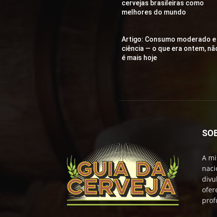
cervejas brasileiras como
melhores do mundo
Artigo: Consumo moderado e
ciência — o que era ontem, nã
é mais hoje
SO
A mi
naci
divu
ofer
prof