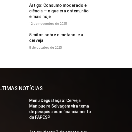
Artigo: Consumo moderado e
ciência — o que era ontem, não
é mais hoje
12 de novembro de 2025
5 mitos sobre o metanol e a
cerveja
8 de outubro de 2025
LTIMAS NOTÍCIAS
Menu Degustação: Cerveja
Manipueira Selvagem vira tema
de pesquisa com financiamento
da FAPESP