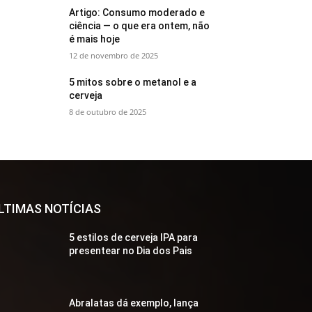
Artigo: Consumo moderado e
ciência — o que era ontem, não
é mais hoje
12 de novembro de 2025
5 mitos sobre o metanol e a
cerveja
8 de outubro de 2025
LTIMAS NOTÍCIAS
5 estilos de cerveja IPA para
presentear no Dia dos Pais
Abralatas dá exemplo, lança