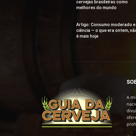
cervejas brasileiras como
melhores do mundo
Artigo: Consumo moderado e
ciência — o que era ontem, nã
é mais hoje
SO
A mi
naci
divu
ofer
prof