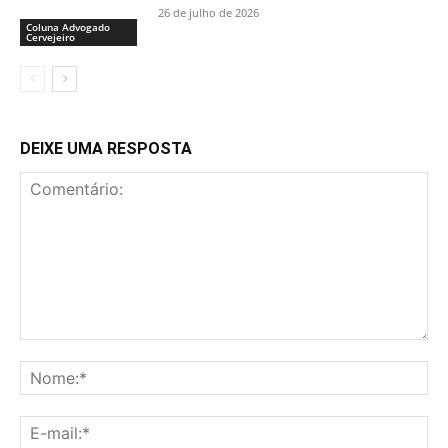
26 de julho de 2026
Coluna Advogado
Cervejeiro
DEIXE UMA RESPOSTA
Comentário:
No
E-
mai