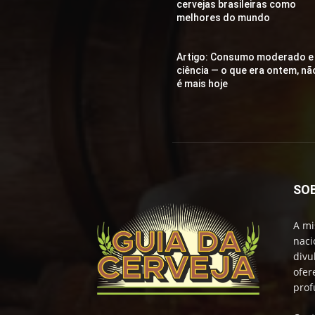
cervejas brasileiras como
melhores do mundo
Artigo: Consumo moderado e
ciência — o que era ontem, nã
é mais hoje
SO
A mi
naci
divu
ofer
prof