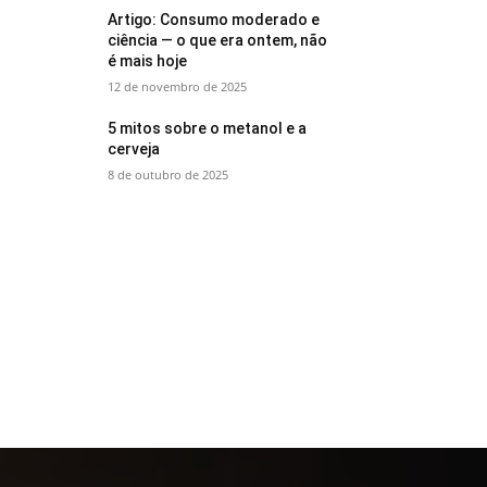
Artigo: Consumo moderado e
ciência — o que era ontem, não
é mais hoje
12 de novembro de 2025
5 mitos sobre o metanol e a
cerveja
8 de outubro de 2025