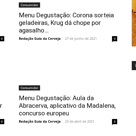
Consumidor
Menu Degustação: Corona sorteia
geladeiras, Krug dá chope por
agasalho…
Redação Guia da Cerveja
-
27 de junho de 2021
0
0
Consumidor
Menu Degustação: Aula da
r
Abracerva, aplicativo da Madalena,
concurso europeu
Redação Guia da Cerveja
-
23 de abril de 2021
0
0