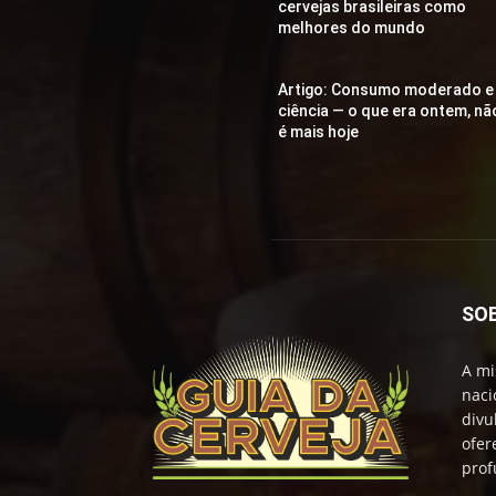
cervejas brasileiras como
melhores do mundo
Artigo: Consumo moderado e
ciência — o que era ontem, nã
é mais hoje
SO
A mi
naci
divu
ofer
prof