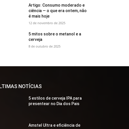
Artigo: Consumo moderado e
ciência — o que era ontem, não
é mais hoje
12 de novembro de 2025
5 mitos sobre o metanol e a
cerveja
8 de outubro de 2025
LTIMAS NOTÍCIAS
5 estilos de cerveja IPA para
presentear no Dia dos Pais
Amstel Ultra e eficiência de