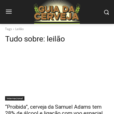
Tags
Leilão
Tudo sobre:
leilão
Internacional
“Proibida”, cerveja da Samuel Adams tem
28% de álcool e ligação com voo espacial