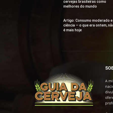
cervejas brasileiras como
melhores do mundo
Artigo: Consumo moderado e
ciência — o que era ontem, nã
é mais hoje
SO
A mi
naci
divu
ofer
prof