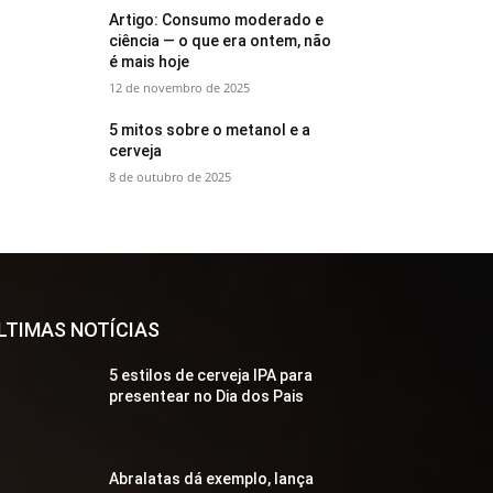
Artigo: Consumo moderado e
ciência — o que era ontem, não
é mais hoje
12 de novembro de 2025
5 mitos sobre o metanol e a
cerveja
8 de outubro de 2025
LTIMAS NOTÍCIAS
5 estilos de cerveja IPA para
presentear no Dia dos Pais
Abralatas dá exemplo, lança