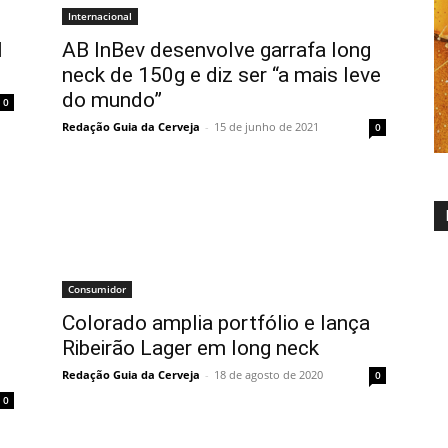
Internacional
l
AB InBev desenvolve garrafa long
neck de 150g e diz ser “a mais leve
do mundo”
0
Redação Guia da Cerveja
-
15 de junho de 2021
0
Consumidor
Colorado amplia portfólio e lança
Ribeirão Lager em long neck
Redação Guia da Cerveja
-
18 de agosto de 2020
0
0