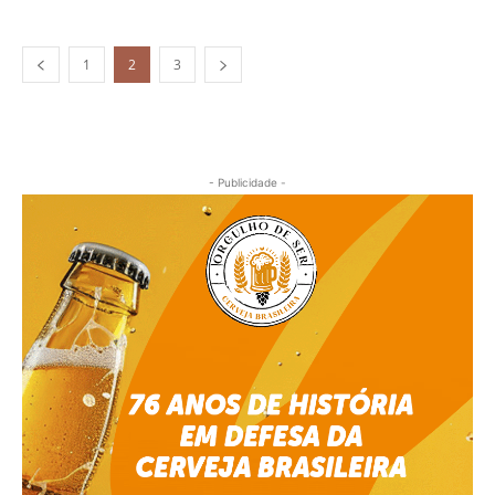
1
2
3
- Publicidade -