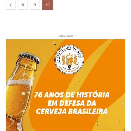
8
9
10
- Publicidade -