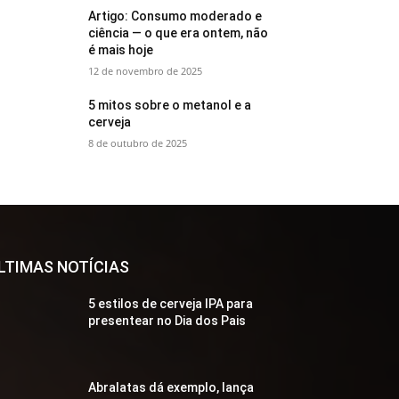
Artigo: Consumo moderado e
ciência — o que era ontem, não
é mais hoje
12 de novembro de 2025
5 mitos sobre o metanol e a
cerveja
8 de outubro de 2025
LTIMAS NOTÍCIAS
5 estilos de cerveja IPA para
presentear no Dia dos Pais
Abralatas dá exemplo, lança