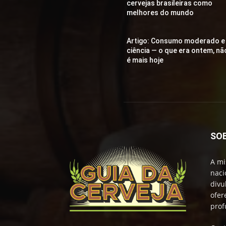
cervejas brasileiras como
melhores do mundo
Artigo: Consumo moderado e
ciência — o que era ontem, nã
é mais hoje
SO
A mi
naci
divu
ofer
prof