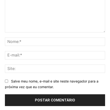
Comentário:
No
E-
mai
Sit
Salve meu nome, e-mail e site neste navegador para a
próxima vez que eu comentar.