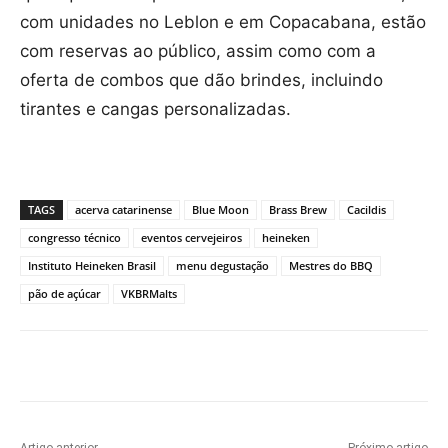
com unidades no Leblon e em Copacabana, estão
com reservas ao público, assim como com a
oferta de combos que dão brindes, incluindo
tirantes e cangas personalizadas.
TAGS
acerva catarinense
Blue Moon
Brass Brew
Cacildis
congresso técnico
eventos cervejeiros
heineken
Instituto Heineken Brasil
menu degustação
Mestres do BBQ
pão de açúcar
VKBRMalts
Artigo anterior
Próximo artigo