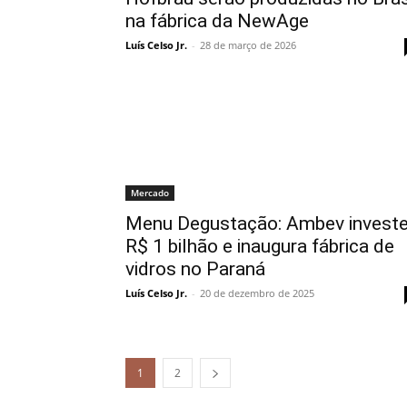
na fábrica da NewAge
Luís Celso Jr.
-
28 de março de 2026
Mercado
Menu Degustação: Ambev invest
R$ 1 bilhão e inaugura fábrica de
vidros no Paraná
Luís Celso Jr.
-
20 de dezembro de 2025
1
2