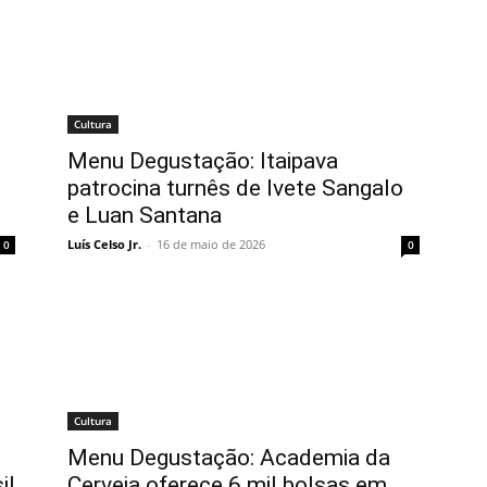
Cultura
Menu Degustação: Itaipava
patrocina turnês de Ivete Sangalo
e Luan Santana
Luís Celso Jr.
-
16 de maio de 2026
0
0
Cultura
Menu Degustação: Academia da
il
Cerveja oferece 6 mil bolsas em