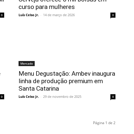
curso para mulheres
Luís Celso Jr.
-
14 de março de 2026
0
0
Mercado
e
Menu Degustação: Ambev inaugura
linha de produção premium em
Santa Catarina
Luís Celso Jr.
-
29 de novembro de 2025
0
0
Página 1 de 2