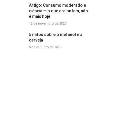
Artigo: Consumo moderado e
ciência — o que era ontem, não
é mais hoje
12 de novembro de 2025
5 mitos sobre o metanol e a
cerveja
8 de outubro de 2025