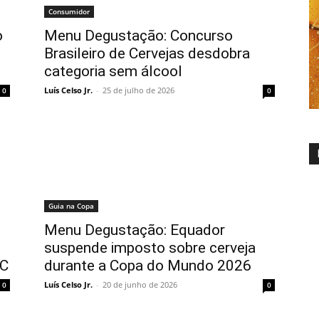
Consumidor
o
Menu Degustação: Concurso
Brasileiro de Cervejas desdobra
categoria sem álcool
Luís Celso Jr.
-
25 de julho de 2026
0
0
Guia na Copa
Menu Degustação: Equador
suspende imposto sobre cerveja
EC
durante a Copa do Mundo 2026
Luís Celso Jr.
-
20 de junho de 2026
0
0