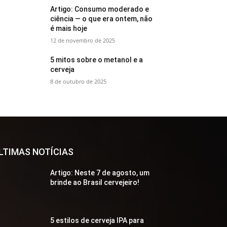
Artigo: Consumo moderado e
ciência — o que era ontem, não
é mais hoje
12 de novembro de 2025
5 mitos sobre o metanol e a
cerveja
8 de outubro de 2025
LTIMAS NOTÍCIAS
Artigo: Neste 7 de agosto, um
brinde ao Brasil cervejeiro!
5 estilos de cerveja IPA para