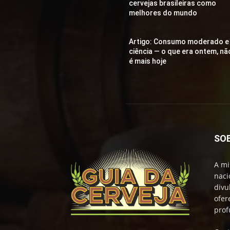
cervejas brasileiras como
melhores do mundo
Artigo: Consumo moderado e
ciência — o que era ontem, nã
é mais hoje
SO
A mi
naci
divu
ofer
prof