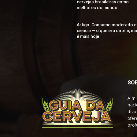
cervejas brasileiras como
melhores do mundo
Artigo: Consumo moderado e
ciência — o que era ontem, nã
é mais hoje
SO
A mi
naci
divu
ofer
prof