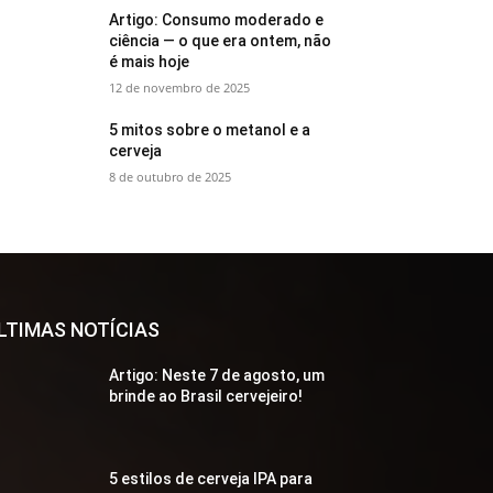
Artigo: Consumo moderado e
ciência — o que era ontem, não
é mais hoje
12 de novembro de 2025
5 mitos sobre o metanol e a
cerveja
8 de outubro de 2025
LTIMAS NOTÍCIAS
Artigo: Neste 7 de agosto, um
brinde ao Brasil cervejeiro!
5 estilos de cerveja IPA para