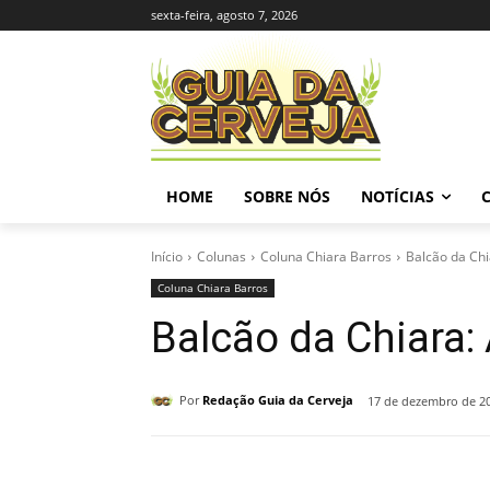
sexta-feira, agosto 7, 2026
HOME
SOBRE NÓS
NOTÍCIAS
Início
Colunas
Coluna Chiara Barros
Balcão da Chi
Coluna Chiara Barros
Balcão da Chiara:
Por
Redação Guia da Cerveja
17 de dezembro de 2
Compartilhado