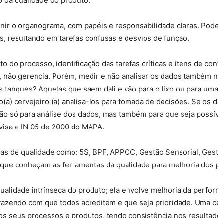
o da qualidade do produto.
inir o organograma, com papéis e responsabilidade claras. Pode
s, resultando em tarefas confusas e desvios de função.
do processo, identificação das tarefas críticas e itens de con
ão gerencia. Porém, medir e não analisar os dados também nã
 tanques? Aquelas que saem dali e vão para o lixo ou para uma
o(a) cervejeiro (a) analisa-los para tomada de decisões. Se os
não só para análise dos dados, mas também para que seja possíve
visa e IN 05 de 2000 do MAPA.
s de qualidade como: 5S, BPF, APPCC, Gestão Sensorial, Gestã
s, que conheçam as ferramentas da qualidade para melhoria dos
qualidade intrínseca do produto; ela envolve melhoria da perfo
é fazendo com que todos acreditem e que seja prioridade. Uma c
dos seus processos e produtos, tendo consistência nos resultado