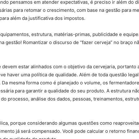
ndo pensamos em atender expectativas, é preciso ir além do dis
árias para retomar o crescimento, com base na gestão para mel
ara além da justificativa dos impostos.
uipamentos, estrutura, matérias-primas, publicidade e equipe.
na gestão! Romantizar o discurso de “fazer cerveja” no braço não
de devem estar alinhados com o objetivo da cervejaria, portant
eve haver uma política de qualidade. Além de toda questão lega
. Da mesma forma como é planejado o volume, os fermentadores
sária para garantir a qualidade do seu produto. A estrutura não 
 processo, análise dos dados, pessoas, treinamentos, estrutu
e aplica, porque considerando algumas questões como reaproveit
timento já será compensado. Você pode calcular o retorno finan