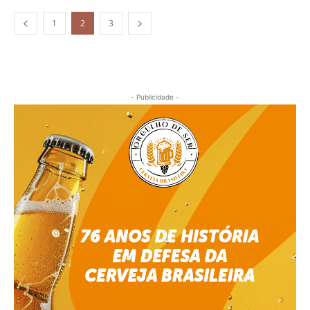
1
2
3
- Publicidade -