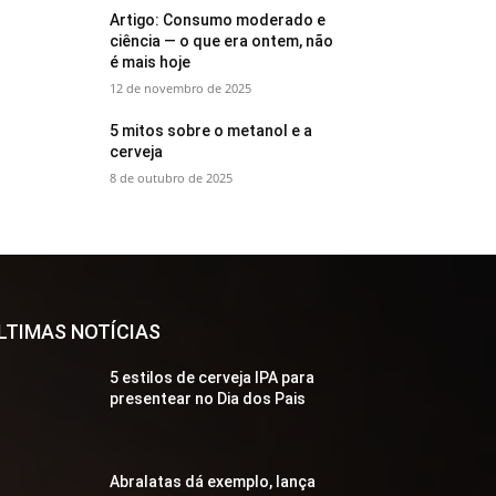
Artigo: Consumo moderado e
ciência — o que era ontem, não
é mais hoje
12 de novembro de 2025
5 mitos sobre o metanol e a
cerveja
8 de outubro de 2025
LTIMAS NOTÍCIAS
5 estilos de cerveja IPA para
presentear no Dia dos Pais
Abralatas dá exemplo, lança