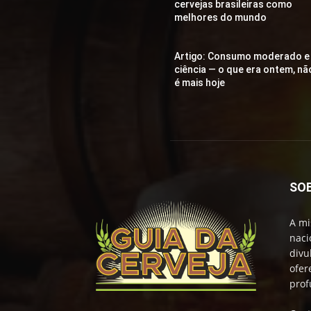
cervejas brasileiras como
melhores do mundo
Artigo: Consumo moderado e
ciência — o que era ontem, nã
é mais hoje
SO
A mi
naci
divu
ofer
prof