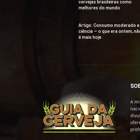
cervejas brasileiras como
melhores do mundo
Artigo: Consumo moderado e
ciência — o que era ontem, nã
é mais hoje
SO
A mi
naci
divu
ofer
prof