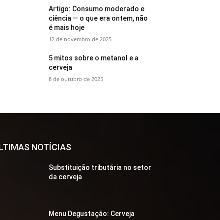
Artigo: Consumo moderado e
ciência — o que era ontem, não
é mais hoje
12 de novembro de 2025
5 mitos sobre o metanol e a
cerveja
8 de outubro de 2025
LTIMAS NOTÍCIAS
Substituição tributária no setor
da cerveja
Menu Degustação: Cerveja