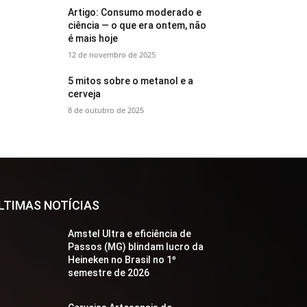
Artigo: Consumo moderado e
ciência — o que era ontem, não
é mais hoje
12 de novembro de 2025
5 mitos sobre o metanol e a
cerveja
8 de outubro de 2025
LTIMAS NOTÍCIAS
Amstel Ultra e eficiência de
Passos (MG) blindam lucro da
Heineken no Brasil no 1º
semestre de 2026