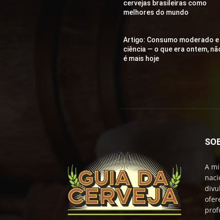
cervejas brasileiras como
melhores do mundo
Artigo: Consumo moderado e
ciência — o que era ontem, nã
é mais hoje
SO
A mi
naci
divu
ofer
prof