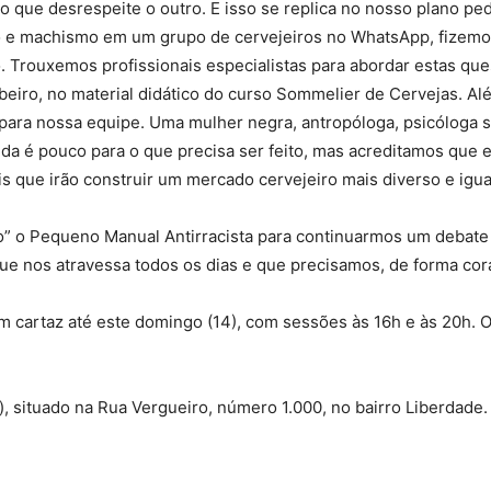
ho que desrespeite o outro. E isso se replica no nosso plano p
mo e machismo em um grupo de cervejeiros no WhatsApp, fizem
ão. Trouxemos profissionais especialistas para abordar estas qu
ibeiro, no material didático do curso Sommelier de Cervejas. 
para nossa equipe. Uma mulher negra, antropóloga, psicóloga soc
da é pouco para o que precisa ser feito, mas acreditamos que
s que irão construir um mercado cervejeiro mais diverso e igual
o” o Pequeno Manual Antirracista para continuarmos um debate 
que nos atravessa todos os dias e que precisamos, de forma cor
m cartaz até este domingo (14), com sessões às 16h e às 20h. O
 situado na Rua Vergueiro, número 1.000, no bairro Liberdade.