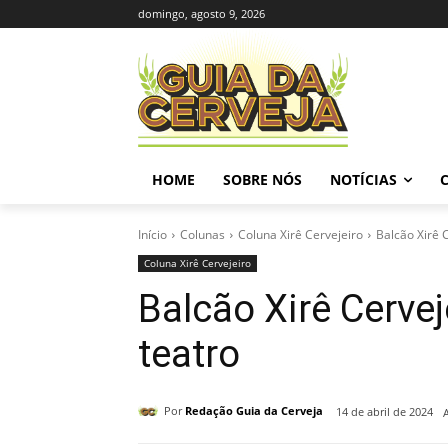
domingo, agosto 9, 2026
HOME
SOBRE NÓS
NOTÍCIAS
Início
Colunas
Coluna Xirê Cervejeiro
Balcão Xirê 
Coluna Xirê Cervejeiro
Balcão Xirê Cervej
teatro
Por
Redação Guia da Cerveja
14 de abril de 2024