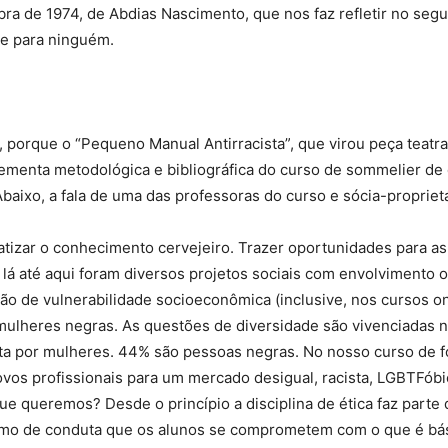
a de 1974, de Abdias Nascimento, que nos faz refletir no seguin
de para ninguém.
 porque o “Pequeno Manual Antirracista”, que virou peça teatral
menta metodológica e bibliográfica do curso de sommelier de ce
baixo, a fala de uma das professoras do curso e sócia-propriet
tizar o conhecimento cervejeiro. Trazer oportunidades para a
lá até aqui foram diversos projetos sociais com envolvimento ou
ão de vulnerabilidade socioeconômica (inclusive, nos cursos o
mulheres negras. As questões de diversidade são vivenciadas no 
a por mulheres. 44% são pessoas negras. No nosso curso de 
vos profissionais para um mercado desigual, racista, LGBTFóbi
e queremos? Desde o princípio a disciplina de ética faz parte
ermo de conduta que os alunos se comprometem com o que é bási