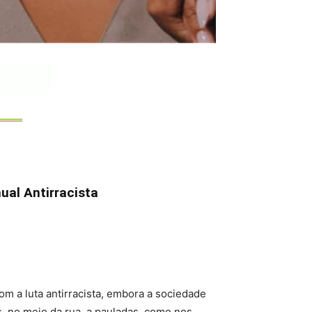
ual Antirracista
 a luta antirracista, embora a sociedade
s, no meio da rua, a pauladas, como nos