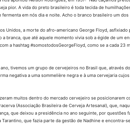
eja pior. A vida do preto brasileiro é toda tecida de humilhaçõ
 fermenta em nós dia e noite. Acho o branco brasileiro um dos
ados Unidos, a morte do afro-americano George Floyd, asfixiado 
 a branca, que até aquele momento vivia sob a égide de um ensa
e com a hashtag #somostodosGeorgeFloyd, como se a cada 23 mi
no, tivemos um grupo de cervejeiros no Brasil que, através do
 forma negativa a uma sommelière negra e à uma cervejaria cuj
s fizeram muitos dentro do mercado cervejeiro se posicionarem
erva (Associação Brasileira de Cerveja Artesanal), que, naque
ça, que deixou a presidência no ano seguinte, por questões fam
 Tarantino, que fazia parte da gestão de Nadhine e encontra-se