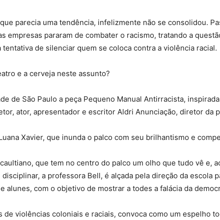
al, que parecia uma tendência, infelizmente não se consolidou. 
tas empresas pararam de combater o racismo, tratando a quest
entativa de silenciar quem se coloca contra a violência racial.
eatro e a cerveja neste assunto?
ade de São Paulo a peça Pequeno Manual Antirracista, inspirada n
tor, ator, apresentador e escritor Aldri Anunciação, diretor da 
 Luana Xavier, que inunda o palco com seu brilhantismo e compe
ultiano, que tem no centro do palco um olho que tudo vê e, ao
sciplinar, a professora Bell, é alçada pela direção da escola p
 e alunes, com o objetivo de mostrar a todes a falácia da democra
s de violências coloniais e raciais, convoca como um espelho t