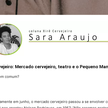
vejeiro: Mercado cervejeiro, teatro e o Pequeno Man
m em comum?
mente em junho, o mercado cervejeiro passou a se envolver com
o já nos apontou Nelson Rodrigues, em 1957: “Não caçamos preto