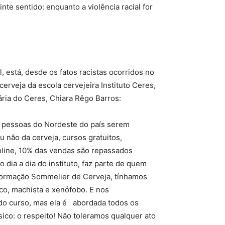
te sentido: enquanto a violência racial for
, está, desde os fatos racistas ocorridos no
rveja da escola cervejeira Instituto Ceres,
ária do Ceres, Chiara Rêgo Barros:
s pessoas do Nordeste do país serem
 não da cerveja, cursos gratuitos,
nline, 10% das vendas são repassados
dia a dia do instituto, faz parte de quem
formação Sommelier de Cerveja, tínhamos
co, machista e xenófobo. E nos
 do curso, mas ela é abordada todos os
co: o respeito! Não toleramos qualquer ato