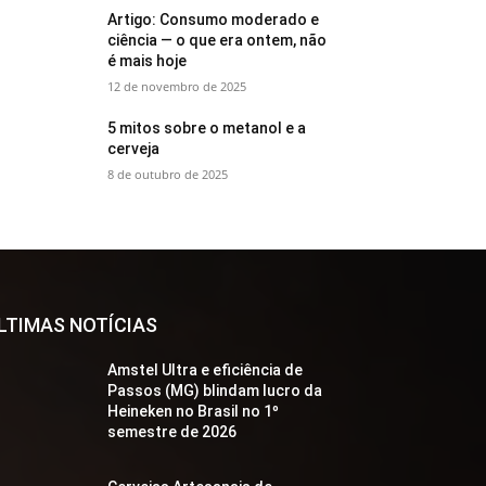
Artigo: Consumo moderado e
ciência — o que era ontem, não
é mais hoje
12 de novembro de 2025
5 mitos sobre o metanol e a
cerveja
8 de outubro de 2025
LTIMAS NOTÍCIAS
Amstel Ultra e eficiência de
Passos (MG) blindam lucro da
Heineken no Brasil no 1º
semestre de 2026