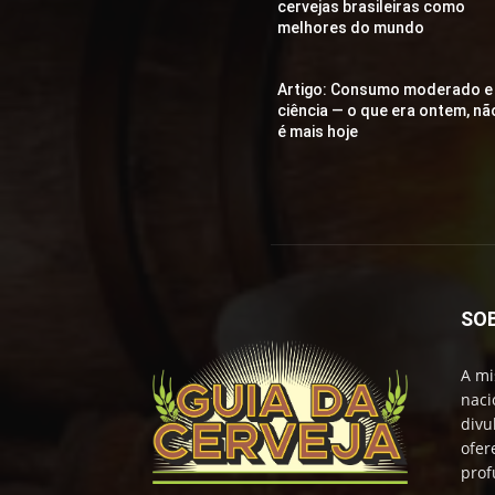
cervejas brasileiras como
melhores do mundo
Artigo: Consumo moderado e
ciência — o que era ontem, nã
é mais hoje
SO
A mi
naci
divu
ofer
prof