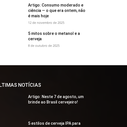
Artigo: Consumo moderado e
ciência — o que era ontem, não
é mais hoje
12 de novembro de 2025
5 mitos sobre o metanol e a
cerveja
8 de outubro de 2025
LTIMAS NOTÍCIAS
Artigo: Neste 7 de agosto, um
brinde ao Brasil cervejeiro!
5 estilos de cerveja IPA para