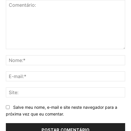
Comentário:
No
E-
mai
Sit
Salve meu nome, e-mail e site neste navegador para a
próxima vez que eu comentar.