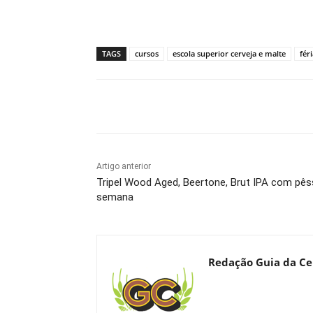
TAGS
cursos
escola superior cerveja e malte
fér
Compartilhado
Artigo anterior
Tripel Wood Aged, Beertone, Brut IPA com pê
semana
Redação Guia da Ce