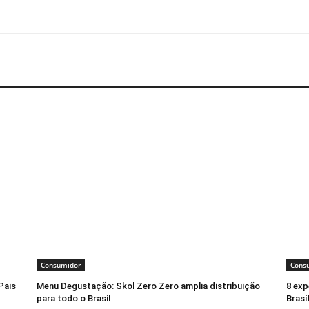
Consumidor
Cons
Pais
Menu Degustação: Skol Zero Zero amplia distribuição
8 exp
para todo o Brasil
Brasí