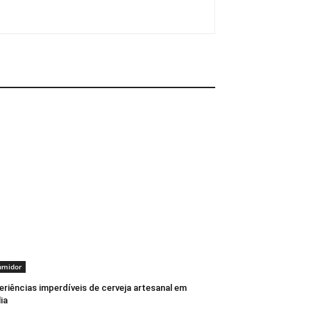
umidor
eriências imperdíveis de cerveja artesanal em
lia