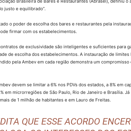
ociação Brasileira de Bares e Restaurantes (Abrasel), definiu 
 justo e equilibrado”.
ado o poder de escolha dos bares e restaurantes pela instauraç
ode firmar com os estabelecimentos.
ntratos de exclusividade são inteligentes e suficientes para gar
e de escolha dos estabelecimentos. A instauração de limites
endido pela Ambev em cada região demonstra um compromisso co
mbev devem se limitar a 6% nos PDVs dos estados, a 8% em capi
5% em microrregiões de São Paulo, Rio de Janeiro e Brasília. Já
mais de 1 milhão de habitantes e em Lauro de Freitas.
DITA QUE ESSE ACORDO ENCE