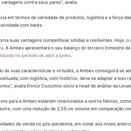
vantagens contra seus pares”, avalia.
iência em termos de variedade de produtos, logística e a força 
usividade com bares.
torna suas vantagens competitivas sólidas e resilientes. Hoje,
va
. A Ambev apresentará o seu balanço do terceiro trimestre d
líquido no período de abril a junho
.
do às suas características e virtudes, a Ambev conseguirá se 
ituada, com logística, com histórico, deve se adaptar a isso 
tos”, avalia Enrico Cozzolino sócio e head de análise da Levan
ivos para a Ambev estariam relacionados a outros fatores, com
imestre, com uma redução de 2,5% no volume em comparação c
uldades de venda no pós-pandemia, em voltar aos níveis anteri