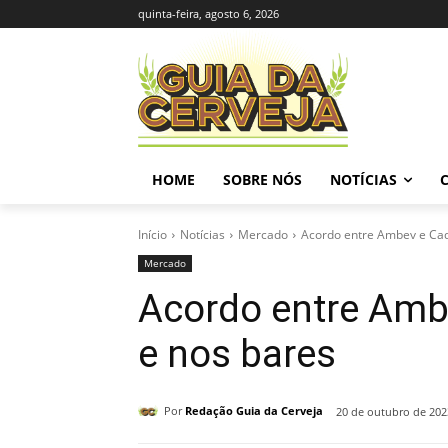
quinta-feira, agosto 6, 2026
HOME
SOBRE NÓS
NOTÍCIAS
Início
Notícias
Mercado
Acordo entre Ambev e Cade:
Mercado
Acordo entre Ambe
e nos bares
Por
Redação Guia da Cerveja
20 de outubro de 202